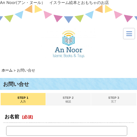
An Noor(アン・ヌール） イスラーム絵本とおもちゃのお店
ホーム
>
お問い合せ
お問い合せ
STEP 1
STEP 2
STEP 3
入力
確認
完了
お名前
[
必須
]