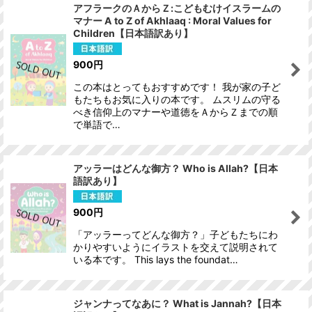
アフラークのＡからＺ:こどもむけイスラームの
マナー A to Z of Akhlaaq : Moral Values for
Children【日本語訳あり】
900
円
この本はとってもおすすめです！ 我が家の子ど
もたちもお気に入りの本です。 ムスリムの守る
べき信仰上のマナーや道徳をＡからＺまでの順
で単語で…
アッラーはどんな御方？ Who is Allah?【日本
語訳あり】
900
円
「アッラーってどんな御方？」子どもたちにわ
かりやすいようにイラストを交えて説明されて
いる本です。 This lays the foundat…
ジャンナってなあに？ What is Jannah?【日本