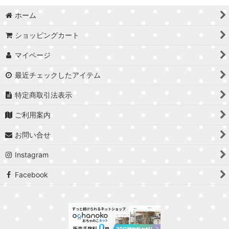
絵本★Children's Books
ホーム
おもちゃ＆電子機器★Toys & Electronics
ショッピングカート
イスラーム学習★Islamic Studies
マイページ
日本語イスラーム教材★Islamic Educational Materials in
最近チェックしたアイテム
Japanese
特定商取引法表示
アラビア語学習★Arabic Studies
ご利用案内
クルアーン学習★Quranic Studies
お問い合せ
ＤＶＤ★DVDs
Instagram
ゲーム★Games
Facebook
ポスター★Posters
ラマダーン＆イード用品★Ramadan & Eid Items