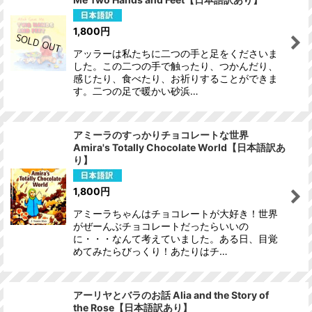
1,800
円
アッラーは私たちに二つの手と足をくださいま
した。この二つの手で触ったり、つかんだり、
感じたり、食べたり、お祈りすることができま
す。二つの足で暖かい砂浜…
アミーラのすっかりチョコレートな世界
Amira's Totally Chocolate World【日本語訳あ
り】
1,800
円
アミーラちゃんはチョコレートが大好き！世界
がぜーんぶチョコレートだったらいいの
に・・・なんて考えていました。ある日、目覚
めてみたらびっくり！あたりはチ…
アーリヤとバラのお話 Alia and the Story of
the Rose【日本語訳あり】