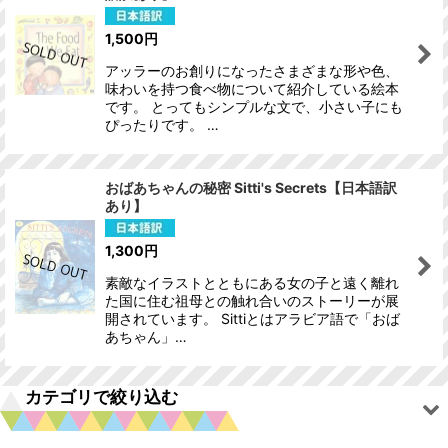
1,500
円
アッラーのお創りになったさまざまな形や色、
味わいを持つ食べ物について紹介している絵本
です。 とってもシンプルな文で、小さい子にも
ぴったりです。 …
おばあちゃんの秘密 Sitti's Secrets【日本語訳
あり】
1,300
円
素敵なイラストとともにある女の子と遠く離れ
た国に住む祖母との触れ合いのストーリーが展
開されています。 Sittiとはアラビア語で「おば
あちゃん」…
カテゴリで絞り込む