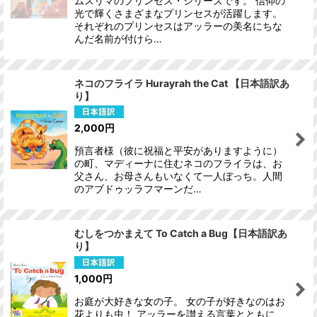
ムスリマのプリンセス・シリーズです。 信仰の
光で輝くさまざまなプリンセスが活躍します。
それぞれのプリンセスはアッラーの美名にちな
んだ名前が付けら…
ネコのフライラ Hurayrah the Cat 【日本語訳あ
り】
2,000
円
預言者様（彼に祝福と平安がありますように）
の町、マディーナに住むネコのフライラは、お
父さん、お母さんもいなくて一人ぼっち。人間
のアブドゥッラフマーンだ…
むしをつかまえて To Catch a Bug【日本語訳あ
り】
1,000
円
お庭が大好きな女の子。 女の子が好きなのはお
花よりも虫！ アッラーを讃える言葉とともに、