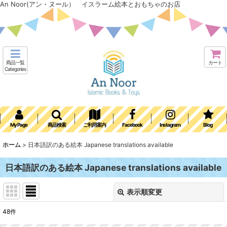
An Noor(アン・ヌール） イスラーム絵本とおもちゃのお店
商品一覧
カート
Categories
My Page
商品検索
ご利用案内
Facebook
Instagram
Blog
ホーム
>
日本語訳のある絵本 Japanese translations available
日本語訳のある絵本 Japanese translations available
表示順変更
閉じる
48
件
表示数
: