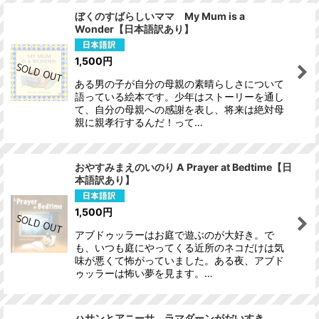
ぼくのすばらしいママ My Mum is a
Wonder【日本語訳あり】
1,500
円
ある男の子が自分の母親の素晴らしさについて
語っている絵本です。少年はストーリーを通し
て、自分の母親への感謝を表し、将来は絶対母
親に親孝行するんだ！って…
おやすみまえのいのり A Prayer at Bedtime【日
本語訳あり】
1,500
円
アブドゥッラーはお庭で遊ぶのが大好き。で
も、いつも庭にやってくる近所のネコだけは気
味が悪くて怖がっていました。ある夜、アブド
ゥッラーは怖い夢を見ます。…
ハサンとアニーサ ラマダーンがだいすき