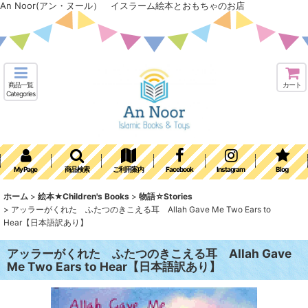
An Noor(アン・ヌール） イスラーム絵本とおもちゃのお店
商品一覧
カート
Categories
My Page
商品検索
ご利用案内
Facebook
Instagram
Blog
ホーム
>
絵本★Children's Books
>
物語☆Stories
>
アッラーがくれた ふたつのきこえる耳 Allah Gave Me Two Ears to
Hear【日本語訳あり】
アッラーがくれた ふたつのきこえる耳 Allah Gave
Me Two Ears to Hear【日本語訳あり】