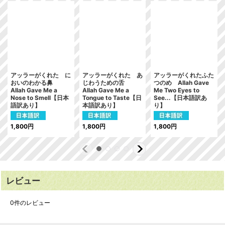
アッラーがくれた に
アッラーがくれた あ
アッラーがくれたふた
おいのわかる鼻
じわうための舌
つのめ Allah Gave
Allah Gave Me a
Allah Gave Me a
Me Two Eyes to
Nose to Smell【日本
Tongue to Taste【日
See...【日本語訳あ
語訳あり】
本語訳あり】
り】
1,800
円
1,800
円
1,800
円
レビュー
0
件のレビュー