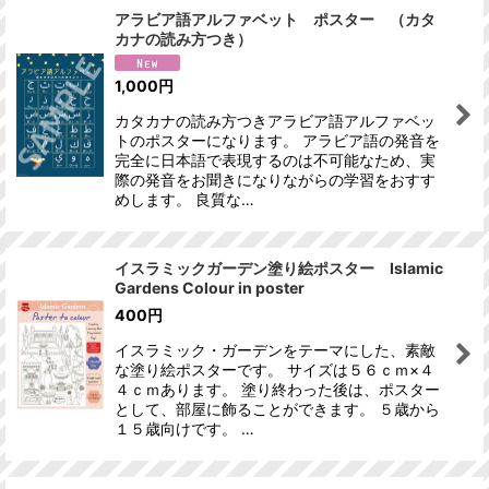
アラビア語アルファベット ポスター （カタ
カナの読み方つき）
並び順
:
1,000
円
絞り込む
カタカナの読み方つきアラビア語アルファベッ
トのポスターになります。 アラビア語の発音を
完全に日本語で表現するのは不可能なため、実
際の発音をお聞きになりながらの学習をおすす
めします。 良質な…
イスラミックガーデン塗り絵ポスター Islamic
Gardens Colour in poster
400
円
イスラミック・ガーデンをテーマにした、素敵
な塗り絵ポスターです。 サイズは５６ｃｍ×４
４ｃｍあります。 塗り終わった後は、ポスター
として、部屋に飾ることができます。 ５歳から
１５歳向けです。 …