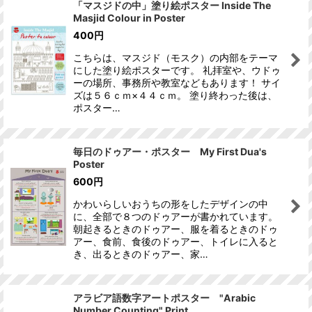
「マスジドの中」塗り絵ポスター Inside The
Masjid Colour in Poster
400
円
こちらは、マスジド（モスク）の内部をテーマ
にした塗り絵ポスターです。 礼拝室や、ウドゥ
ーの場所、事務所や教室などもあります！ サイ
ズは５６ｃｍ×４４ｃｍ。 塗り終わった後は、
ポスター…
毎日のドゥアー・ポスター My First Dua's
Poster
600
円
かわいらしいおうちの形をしたデザインの中
に、全部で８つのドゥアーが書かれています。
朝起きるときのドゥアー、服を着るときのドゥ
アー、食前、食後のドゥアー、トイレに入ると
き、出るときのドゥアー、家…
アラビア語数字アートポスター "Arabic
Number Counting" Print