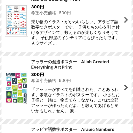
300
円
希望小売価格
:
600
円
乗り物のイラストがかわいらしい、アラビア語
数字つきポスターです。 子供たちの心を引き付
けるデザインで、数えるのが楽しくなりそうで
す。 子供部屋のインテリアにもぴったりです。
Ａ３サイズ …
アッラーの創造ポスター Allah Created
Everything Art Print
300
円
希望小売価格
:
600
円
「アッラーがすべてを創造された」ことあらわ
す、素敵なイラストのポスターです。 小さなお
子様と一緒に、物当てをしながら、これは全部
アッラーが作ったんだよ、と教えてあげると良
いかもしれません。 素…
アラビア語数字ポスター Arabic Numbers