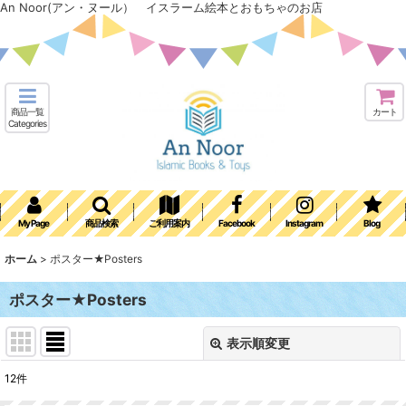
An Noor(アン・ヌール） イスラーム絵本とおもちゃのお店
商品一覧
カート
Categories
My Page
商品検索
ご利用案内
Facebook
Instagram
Blog
ホーム
>
ポスター★Posters
ポスター★Posters
表示順変更
閉じる
12
件
表示数
: