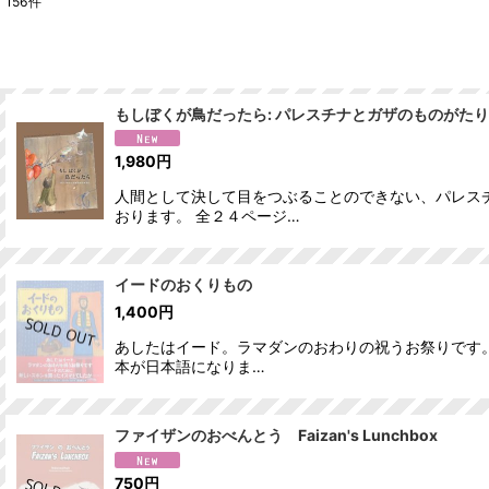
156
件
サブカテゴリ
:
表示数
:
もしぼくが鳥だったら: パレスチナとガザのものがたり
並び順
:
1,980
円
人間として決して目をつぶることのできない、パレス
おります。 全２４ページ…
イードのおくりもの
1,400
円
あしたはイード。ラマダンのおわりの祝うお祭りです
本が日本語になりま…
ファイザンのおべんとう Faizan's Lunchbox
750
円