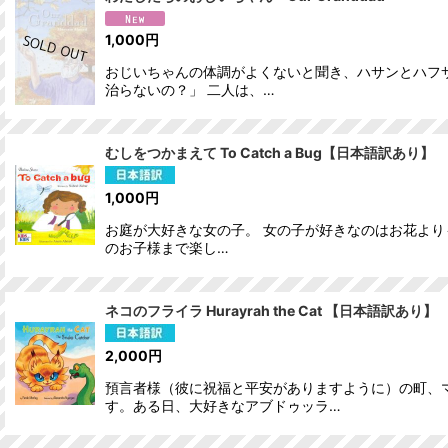
1,000
円
おじいちゃんの体調がよくないと聞き、ハサンとハフ
治らないの？」 二人は、…
むしをつかまえて To Catch a Bug【日本語訳あり】
1,000
円
お庭が大好きな女の子。 女の子が好きなのはお花より
のお子様まで楽し…
ネコのフライラ Hurayrah the Cat 【日本語訳あり】
2,000
円
預言者様（彼に祝福と平安がありますように）の町、
す。ある日、大好きなアブドゥッラ…