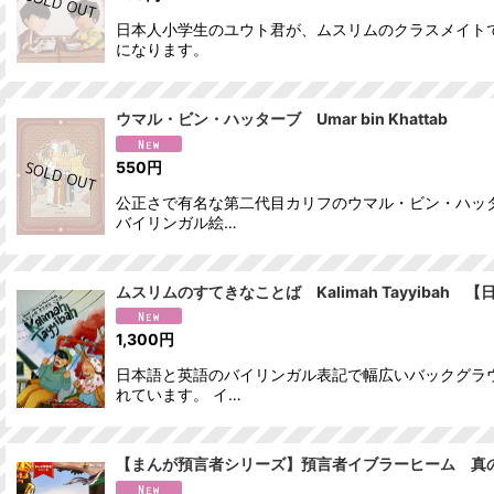
日本人小学生のユウト君が、ムスリムのクラスメイト
になります。
ウマル・ビン・ハッターブ Umar bin Khattab
550
円
公正さで有名な第二代目カリフのウマル・ビン・ハッ
バイリンガル絵…
ムスリムのすてきなことば Kalimah Tayyibah
1,300
円
日本語と英語のバイリンガル表記で幅広いバックグラ
れています。 イ…
【まんが預言者シリーズ】預言者イブラーヒーム 真