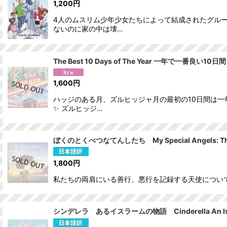
1,200
円
4人のムスリム少年少女たちによって結成されたグルー
ないのに家の中は壊…
The Best 10 Days of The Year 一年で一番良
1,600
円
ハッジのある月、ズルヒッジャ月の最初の10日間は一
✨ ズルヒッジ…
ぼくのとくべつなてんしたち My Special Angels: Th
1,800
円
私たちの両肩にいる善行、悪行を記録する天使について、
シンデレラ あるイスラームの物語 Cinderella An Is