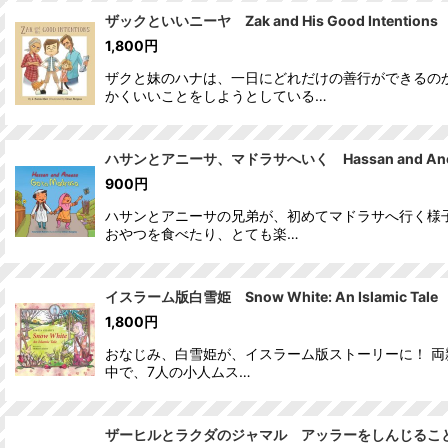
ザックといいニーヤ Zak and His Good Intentions
1,800
円
ザクと妹のハナは、一日にどれだけの善行ができるの
かくいいことをしようとしている…
ハサンとアニーサ、マドラサへいく Hassan and Aneesa
900
円
ハサンとアニーサの兄弟が、初めてマドラサへ行く様
おやつを食べたり、とても楽…
イスラーム版白雪姫 Snow White: An Islamic Tale
1,800
円
おなじみ、白雪姫が、イスラーム版ストーリーに！ 両
中で、7人の小人ムス…
ザーヒルとラクダのジャマル アッラーをしんじること Believe 