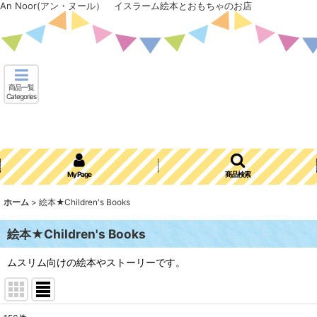
An Noor(アン・ヌール） イスラーム絵本とおもちゃのお店
商品一覧
Categories
My Page
商品検索
ホーム
>
絵本★Children's Books
絵本★Children's Books
ムスリム向けの絵本やストーリーです。