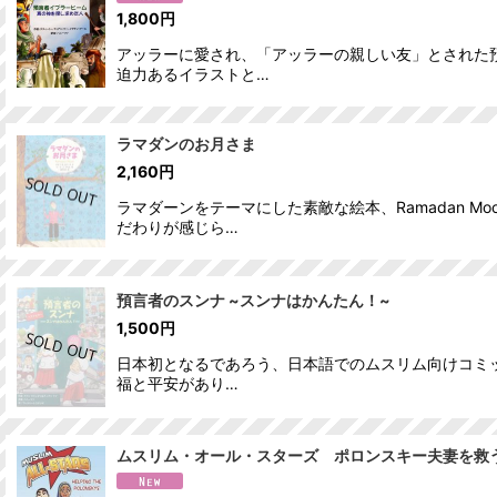
1,800
円
アッラーに愛され、「アッラーの親しい友」とされた
迫力あるイラストと…
ラマダンのお月さま
2,160
円
ラマダーンをテーマにした素敵な絵本、Ramadan 
だわりが感じら…
預言者のスンナ ~スンナはかんたん！~
1,500
円
日本初となるであろう、日本語でのムスリム向けコミ
福と平安があり…
ムスリム・オール・スターズ ポロンスキー夫妻を救う Muslim A