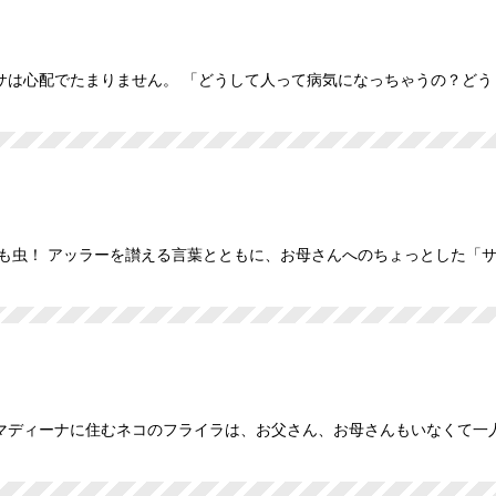
サは心配でたまりません。 「どうして人って病気になっちゃうの？ど
も虫！ アッラーを讃える言葉とともに、お母さんへのちょっとした「
マディーナに住むネコのフライラは、お父さん、お母さんもいなくて一