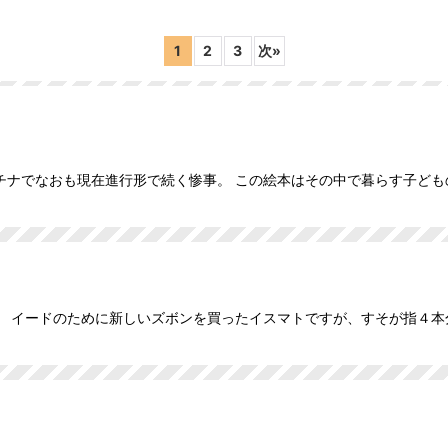
1
2
3
次
»
チナでなおも現在進行形で続く惨事。 この絵本はその中で暮らす子ど
絞り込む
。 イードのために新しいズボンを買ったイスマトですが、すそが指４本