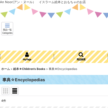
An Noor(アン・ヌール） イスラーム絵本とおもちゃのお店
商品一覧
Categories
My Page
商品検索
ホーム
>
絵本★Children's Books
>
事典☆Encyclopedias
事典☆Encyclopedias
4
件
表示数
: