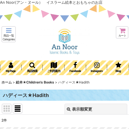
An Noor(アン・ヌール） イスラーム絵本とおもちゃのお店
商品一覧
カート
Categories
My Page
商品検索
ご利用案内
Facebook
Instagram
Blog
ホーム
>
絵本★Children's Books
>
ハディース★Hadith
ハディース★Hadith
表示順変更
閉じる
2
件
表示数
: