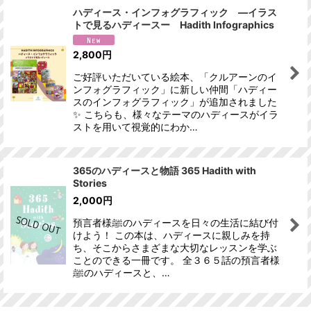
ハディース・インフォグラフィック ―イラス
トで見るハディースー Hadith Infographics
並び順
:
2,800
円
絞り込む
ご好評いただいている絵本、「クルアーンのイ
ンフォグラフィック」に新しい仲間「ハディー
スのインフォグラフィック」が追加されました
✨ こちらも、様々なテーマのハディースがイラ
ストを用いて視覚的にわか…
365のハディースと物語 365 Hadith with
Stories
2,000
円
預言者様ﷺのハディースを日々の生活に結び付
けよう！ この本は、ハディースに親しみを持
ち、そこからさまざまな大切なレッスンを学ぶ
ことのできる一冊です。 全３６５話の預言者様
ﷺのハディースと、…