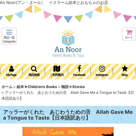
An Noor(アン・ヌール） イスラーム絵本とおもちゃのお店
商品一覧
カート
Categories
My Page
商品検索
ご利用案内
Facebook
Instagram
Blog
ホーム
>
絵本★Children's Books
>
物語☆Stories
>
アッラーがくれた あじわうための舌 Allah Gave Me a Tongue to Taste【日
本語訳あり】
アッラーがくれた あじわうための舌 Allah Gave Me
a Tongue to Taste【日本語訳あり】