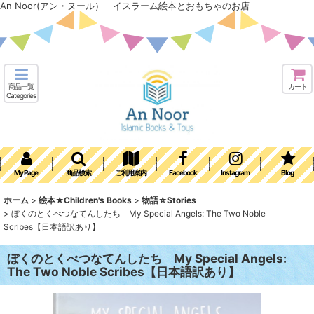
An Noor(アン・ヌール） イスラーム絵本とおもちゃのお店
商品一覧
カート
Categories
My Page
商品検索
ご利用案内
Facebook
Instagram
Blog
ホーム
>
絵本★Children's Books
>
物語☆Stories
>
ぼくのとくべつなてんしたち My Special Angels: The Two Noble
Scribes【日本語訳あり】
ぼくのとくべつなてんしたち My Special Angels:
The Two Noble Scribes【日本語訳あり】