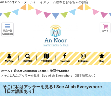
An Noor(アン・ヌール） イスラーム絵本とおもちゃのお店
商品一覧
カート
Categories
My Page
商品検索
ご利用案内
Facebook
Instagram
Blog
ホーム
>
絵本★Children's Books
>
物語☆Stories
>
そこに私はアッラーを見る I See Allah Everywhere 【日本語訳あり】
そこに私はアッラーを見る I See Allah Everywhere
【日本語訳あり】