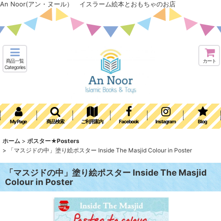
An Noor(アン・ヌール） イスラーム絵本とおもちゃのお店
商品一覧
カート
Categories
My Page
商品検索
ご利用案内
Facebook
Instagram
Blog
ホーム
>
ポスター★Posters
>
「マスジドの中」塗り絵ポスター Inside The Masjid Colour in Poster
「マスジドの中」塗り絵ポスター Inside The Masjid
Colour in Poster