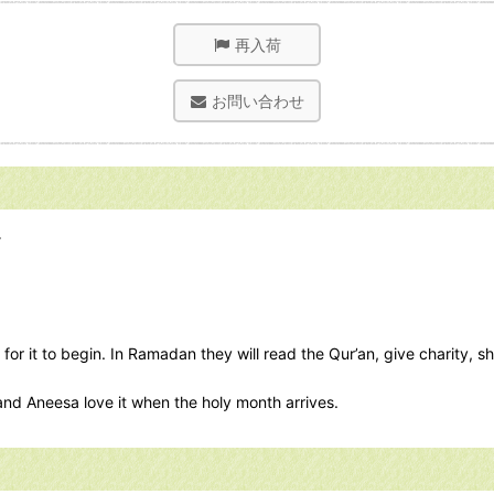
再入荷
お問い合わせ
。
r it to begin. In Ramadan they will read the Qur’an, give charity, sh
nd Aneesa love it when the holy month arrives.