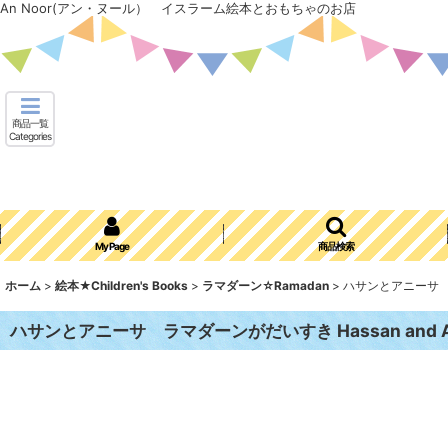
An Noor(アン・ヌール） イスラーム絵本とおもちゃのお店
商品一覧
Categories
My Page
商品検索
ホーム
>
絵本★Children's Books
>
ラマダーン☆Ramadan
>
ハサンとアニーサ ラマ
ハサンとアニーサ ラマダーンがだいすき Hassan and An