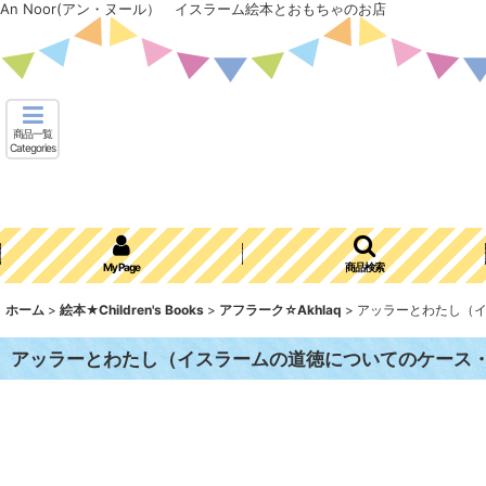
An Noor(アン・ヌール） イスラーム絵本とおもちゃのお店
商品一覧
Categories
My Page
商品検索
ホーム
>
絵本★Children's Books
>
アフラーク☆Akhlaq
>
アッラーとわたし（イス
アッラーとわたし（イスラームの道徳についてのケース・スタ