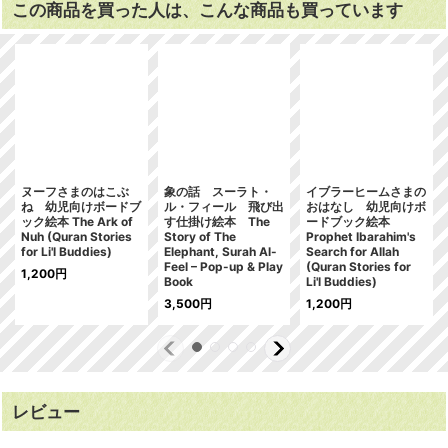
この商品を買った人は、こんな商品も買っています
ヌーフさまのはこぶ
象の話 スーラト・
イブラーヒームさまの
ね 幼児向けボードブ
ル・フィール 飛び出
おはなし 幼児向けボ
ック絵本 The Ark of
す仕掛け絵本 The
ードブック絵本
Nuh (Quran Stories
Story of The
Prophet Ibarahim's
for Li'l Buddies)
Elephant, Surah Al-
Search for Allah
Feel – Pop-up & Play
(Quran Stories for
1,200
円
Book
Li'l Buddies)
3,500
円
1,200
円
レビュー