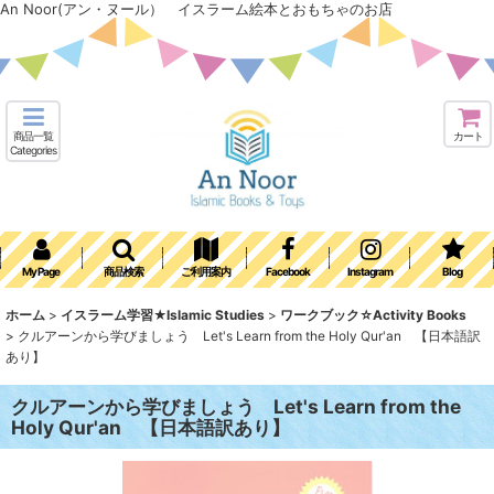
An Noor(アン・ヌール） イスラーム絵本とおもちゃのお店
商品一覧
カート
Categories
My Page
商品検索
ご利用案内
Facebook
Instagram
Blog
ホーム
>
イスラーム学習★Islamic Studies
>
ワークブック☆Activity Books
>
クルアーンから学びましょう Let's Learn from the Holy Qur'an 【日本語訳
あり】
クルアーンから学びましょう Let's Learn from the
Holy Qur'an 【日本語訳あり】