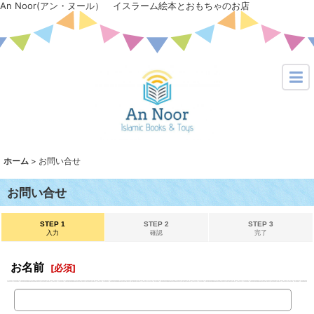
An Noor(アン・ヌール） イスラーム絵本とおもちゃのお店
ホーム
>
お問い合せ
お問い合せ
STEP 1
STEP 2
STEP 3
入力
確認
完了
お名前
[
必須
]