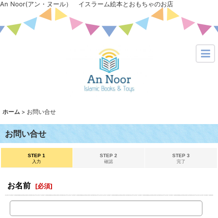
An Noor(アン・ヌール） イスラーム絵本とおもちゃのお店
ホーム
>
お問い合せ
お問い合せ
STEP 1
STEP 2
STEP 3
入力
確認
完了
お名前
[
必須
]