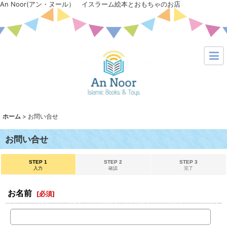
An Noor(アン・ヌール） イスラーム絵本とおもちゃのお店
ホーム
>
お問い合せ
お問い合せ
STEP 1
STEP 2
STEP 3
入力
確認
完了
お名前
[
必須
]