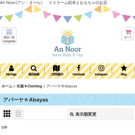
An Noor(アン・ヌール） イスラーム絵本とおもちゃのお店
商品一覧
カート
Categories
My Page
商品検索
ご利用案内
Facebook
Instagram
Blog
ホーム
>
衣服★Clothing
>
アバーヤ☆Abayas
アバーヤ☆Abayas
表示順変更
閉じる
0
件
表示数
: