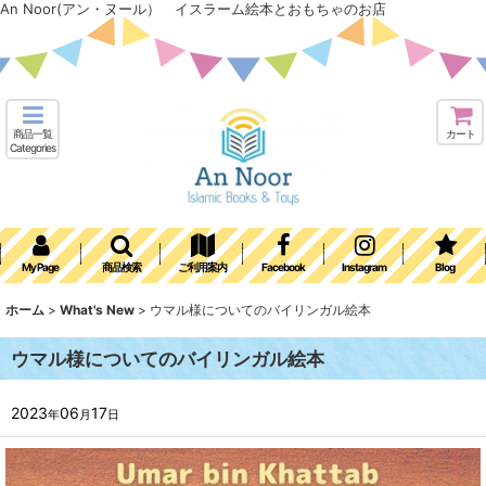
An Noor(アン・ヌール） イスラーム絵本とおもちゃのお店
商品一覧
カート
Categories
My Page
商品検索
ご利用案内
Facebook
Instagram
Blog
ホーム
>
What's New
>
ウマル様についてのバイリンガル絵本
ウマル様についてのバイリンガル絵本
2023
06
17
年
月
日