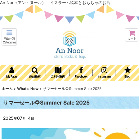
An Noor(アン・ヌール） イスラーム絵本とおもちゃのお店
商品一覧
カート
Categories
My Page
商品検索
ご利用案内
Facebook
Instagram
Blog
ホーム
>
What's New
>
サマーセール🌻Summer Sale 2025
サマーセール🌻Summer Sale 2025
2025
07
14
年
月
日