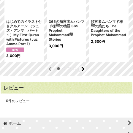
はじめてのイラスト付
365の預言者ムハンマ
預言者ムハンマド様
きクルアーン （ジュ
ド様ﷺの物語 365
ﷺの娘たち The
ズ・アンマ パート
Prophet
Daughters of the
１）My First Quran
Muhammadﷺ
Prophet Muhammad
with Pictures (Juz
Stories
2,500
円
Amma Part 1)
3,000
円
3,000
円
レビュー
0
件のレビュー
ホーム