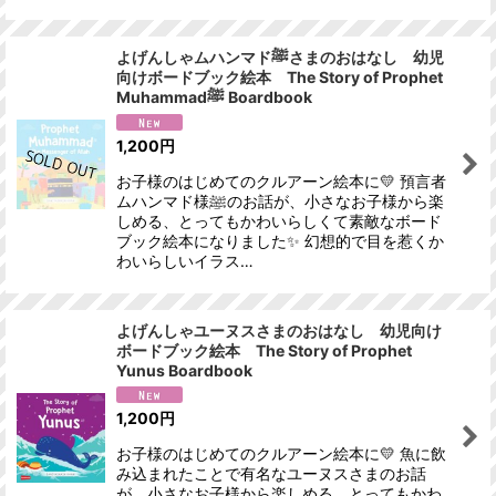
よげんしゃムハンマドﷺさまのおはなし 幼児
向けボードブック絵本 The Story of Prophet
Muhammadﷺ Boardbook
1,200
円
お子様のはじめてのクルアーン絵本に💛 預言者
ムハンマド様ﷺのお話が、小さなお子様から楽
しめる、とってもかわいらしくて素敵なボード
ブック絵本になりました✨ 幻想的で目を惹くか
わいらしいイラス…
よげんしゃユーヌスさまのおはなし 幼児向け
ボードブック絵本 The Story of Prophet
Yunus Boardbook
1,200
円
お子様のはじめてのクルアーン絵本に💛 魚に飲
み込まれたことで有名なユーヌスさまのお話
が、小さなお子様から楽しめる、とってもかわ