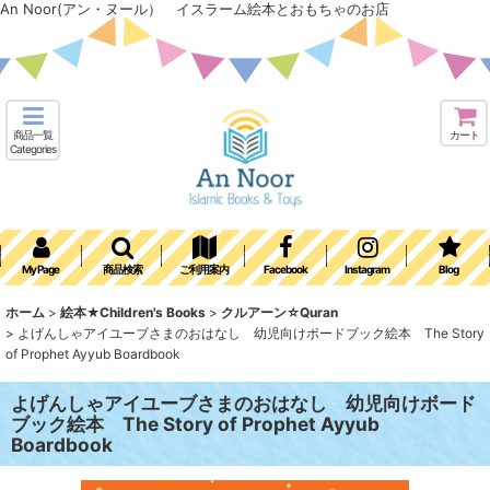
An Noor(アン・ヌール） イスラーム絵本とおもちゃのお店
商品一覧
カート
Categories
My Page
商品検索
ご利用案内
Facebook
Instagram
Blog
ホーム
>
絵本★Children's Books
>
クルアーン☆Quran
>
よげんしゃアイユーブさまのおはなし 幼児向けボードブック絵本 The Story
of Prophet Ayyub Boardbook
よげんしゃアイユーブさまのおはなし 幼児向けボード
ブック絵本 The Story of Prophet Ayyub
Boardbook