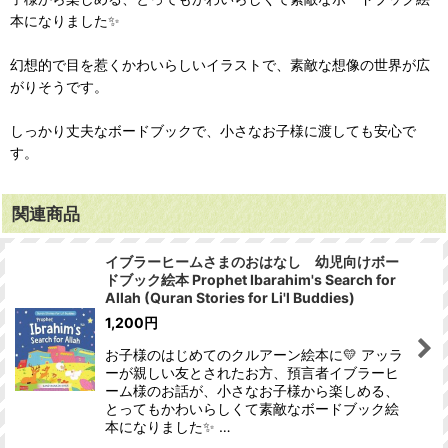
本になりました✨
幻想的で目を惹くかわいらしいイラストで、素敵な想像の世界が広
がりそうです。
しっかり丈夫なボードブックで、小さなお子様に渡しても安心で
す。
関連商品
イブラーヒームさまのおはなし 幼児向けボー
ドブック絵本 Prophet Ibarahim's Search for
Allah (Quran Stories for Li'l Buddies)
1,200
円
お子様のはじめてのクルアーン絵本に💛 アッラ
ーが親しい友とされたお方、預言者イブラーヒ
ーム様のお話が、小さなお子様から楽しめる、
とってもかわいらしくて素敵なボードブック絵
本になりました✨ …