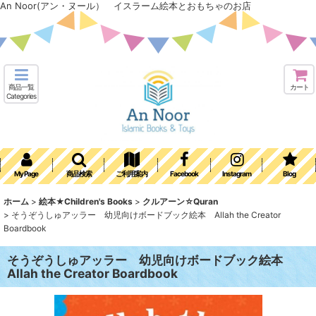
An Noor(アン・ヌール） イスラーム絵本とおもちゃのお店
商品一覧
カート
Categories
My Page
商品検索
ご利用案内
Facebook
Instagram
Blog
ホーム
>
絵本★Children's Books
>
クルアーン☆Quran
>
そうぞうしゅアッラー 幼児向けボードブック絵本 Allah the Creator
Boardbook
そうぞうしゅアッラー 幼児向けボードブック絵本
Allah the Creator Boardbook