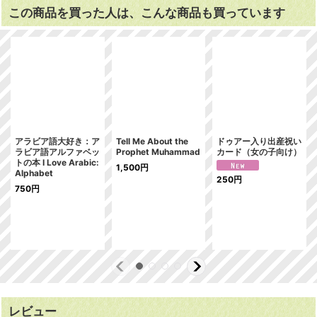
この商品を買った人は、こんな商品も買っています
アラビア語大好き：ア
Tell Me About the
ドゥアー入り出産祝い
ラビア語アルファベッ
Prophet Muhammad
カード（女の子向け）
トの本 I Love Arabic:
1,500
円
Alphabet
250
円
750
円
レビュー