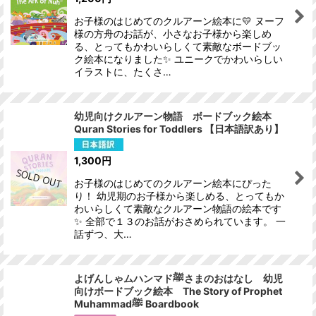
お子様のはじめてのクルアーン絵本に💛 ヌーフ
様の方舟のお話が、小さなお子様から楽しめ
る、とってもかわいらしくて素敵なボードブッ
ク絵本になりました✨ ユニークでかわいらしい
イラストに、たくさ…
幼児向けクルアーン物語 ボードブック絵本
Quran Stories for Toddlers 【日本語訳あり】
1,300
円
お子様のはじめてのクルアーン絵本にぴった
り！ 幼児期のお子様から楽しめる、とってもか
わいらしくて素敵なクルアーン物語の絵本です
✨ 全部で１３のお話がおさめられています。 一
話ずつ、大…
よげんしゃムハンマドﷺさまのおはなし 幼児
向けボードブック絵本 The Story of Prophet
Muhammadﷺ Boardbook