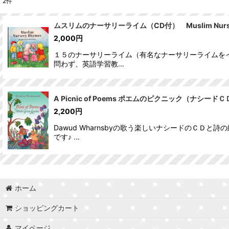
2
件
表示数
:
ムスリムのナーサリーライム（CD付） Muslim Nurser
2,000
円
並び順
:
１５のナーサリーライム（有名なナーサリーライムをイ
問わず、英語学習教…
A Picnic of Poems ポエムのピクニック（ナシー
2,200
円
Dawud Wharnsbyの歌う楽しいナシードのＣ
です♪ …
ホーム
ショッピングカート
マイページ