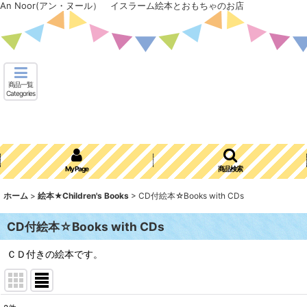
An Noor(アン・ヌール） イスラーム絵本とおもちゃのお店
商品一覧
Categories
My Page
商品検索
ホーム
>
絵本★Children's Books
>
CD付絵本☆Books with CDs
CD付絵本☆Books with CDs
ＣＤ付きの絵本です。