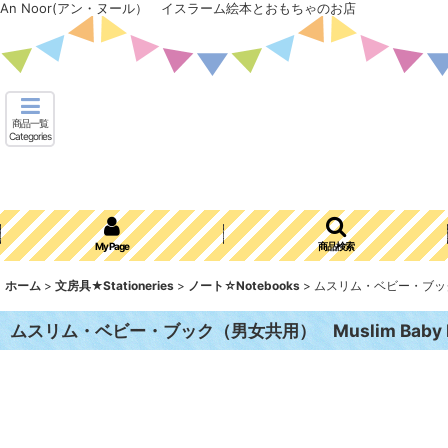
An Noor(アン・ヌール） イスラーム絵本とおもちゃのお店
商品一覧
Categories
My Page
商品検索
ホーム
>
文房具★Stationeries
>
ノート☆Notebooks
>
ムスリム・ベビー・ブック（男
ムスリム・ベビー・ブック（男女共用） Muslim Baby B